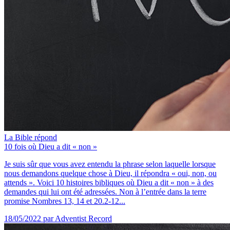
La Bible répond
10 fois où Dieu a dit « non »
Je suis sûr que vous avez entendu la phrase selon laquelle lorsque
nous demandons quelque chose à Dieu, il répondra « oui, non, ou
attends ». Voici 10 histoires bibliques où Dieu a dit « non » à des
demandes qui lui ont été adressées. Non à l’entrée dans la terre
promise Nombres 13, 14 et 20.2-12...
18/05/2022
par Adventist Record