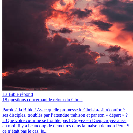
La Bible répond
18 questions concernant le retour du Christ
Parole à la Bible ! Avec quelle promesse le Christ a-t-il réconforté
ses disciples, troublés par l’attendue trahison et par son « départ » ?
« Que votre cœur ne se trouble pas ! Croyez en Dieu, croyez aussi
en moi. Il y a beaucoup de demeures dans la maison de mon Père. Si
ce n’était pas le cas, je...