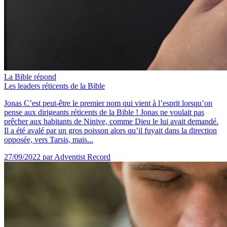
La Bible répond
Les leaders réticents de la Bible
Jonas C’est peut-être le premier nom qui vient à l’esprit lorsqu’on
pense aux dirigeants réticents de la Bible ! Jonas ne voulait pas
prêcher aux habitants de Ninive, comme Dieu le lui avait demandé.
Il a été avalé par un gros poisson alors qu’il fuyait dans la direction
opposée, vers Tarsis, mais...
27/09/2022
par Adventist Record