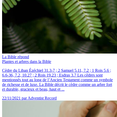
La Bible répond
Plantes et arbres dans la Bible
Cèdre du Liban Ézéchiel 31.3-7 ; 2 Samuel 5.11, 7.2 ; 1 Rois 5.6 ;
6.6-36, 7.2, 10.27 ; 2 Rois 19.23 ; Esdras 3.7 Les cèdres sont
mentionnés tout au long de l’Ancien Testament comme un symbole
de richesse et de luxe. La Bible décrit le cèdre comme un arbre fort
et durable, gracieux et beau, haut et ...
22/11/2021
par Adventist Record