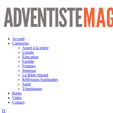
Aller
au
contenu
Accueil
Catégories
Appel à la prière
Couple
Éducation
Famille
Femmes
Jeunesse
La Bible répond
Réflexions Spirituelles
Santé
Témoignage
Radio
Vidéo
Contact
IT