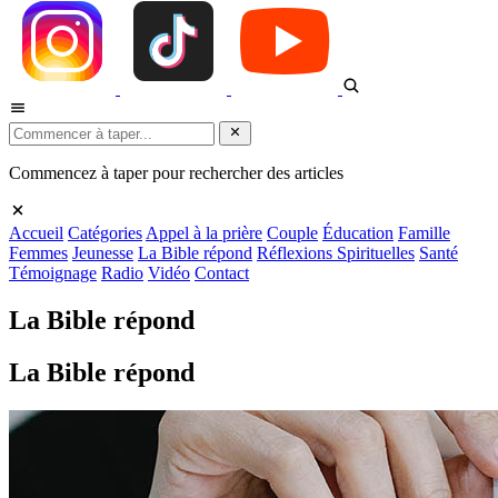
Commencez à taper pour rechercher des articles
Accueil
Catégories
Appel à la prière
Couple
Éducation
Famille
Femmes
Jeunesse
La Bible répond
Réflexions Spirituelles
Santé
Témoignage
Radio
Vidéo
Contact
La Bible répond
La Bible répond