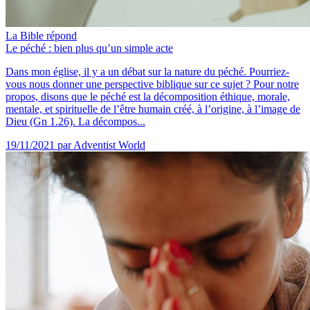
La Bible répond
Le péché : bien plus qu’un simple acte
Dans mon église, il y a un débat sur la nature du péché. Pourriez-
vous nous donner une perspective biblique sur ce sujet ? Pour notre
propos, disons que le péché est la décomposition éthique, morale,
mentale, et spirituelle de l’être humain créé, à l’origine, à l’image de
Dieu (Gn 1.26). La décompos...
19/11/2021
par Adventist World