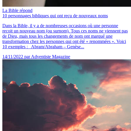
La Bible répond
10 personnages bibliques qui ont reçu de nouveaux noms
Dans la Bible, il y a de nombreuses occasions où une personne
reçoit un nouveau nom (ou surnom). Tous ces noms ne viennent pas
de Dieu, mais tous les changements de nom ont marqué une
transformation chez les personnes qui ont été « renommées ». Voici
10 exemples : Abram/Abraham – Genèse...
14/11/2022
par Adventiste Magazine