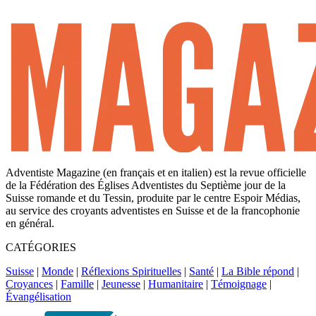
Adventiste Magazine (en français et en italien) est la revue officielle
de la Fédération des Églises Adventistes du Septième jour de la
Suisse romande et du Tessin, produite par le centre Espoir Médias,
au service des croyants adventistes en Suisse et de la francophonie
en général.
CATÉGORIES
Suisse
|
Monde
|
Réflexions Spirituelles
|
Santé
|
La Bible répond
|
Croyances
|
Famille
|
Jeunesse
|
Humanitaire
|
Témoignage
|
Évangélisation