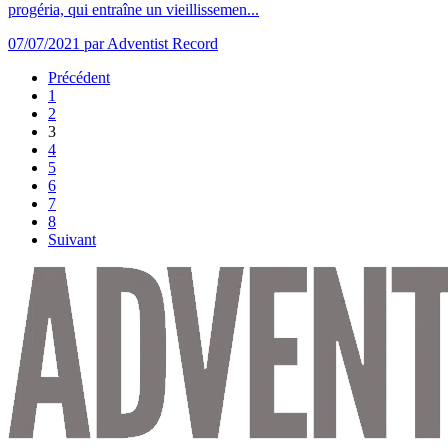
progéria, qui entraîne un vieillissemen...
07/07/2021
par Adventist Record
Précédent
1
2
3
4
5
6
7
8
Suivant