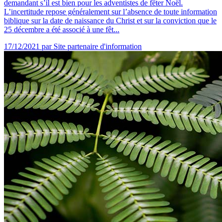
demandant s’il est bien pour les adventistes de fêter Noël.
L’incertitude repose généralement sur l’absence de toute information
biblique sur la date de naissance du Christ et sur la conviction que le
25 décembre a été associé à une fêt...
17/12/2021
par Site partenaire d'information